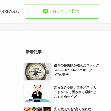
LINEでご相談
お取引の流れ
新着記事
皇帝の審美眼が選んだロレック
ス――Ref.6062 “バオ・ダ
イ”の美学
知らなきゃ損。エルメス ボリ
ードが“永く愛される理由”と
おすすめサイズ
安く買えても“高く売れな