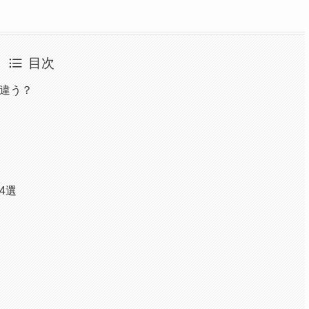
目次
が違う？
4選