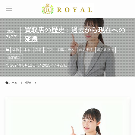
買取店の歴史：過去から現在への
2025
7/27
変遷
偽物
本物
真贋
買取
買取コラム
鑑定実績
鑑定書発行
鑑定解説
2024年8月12日
2025年7月27日
ホーム
偽物