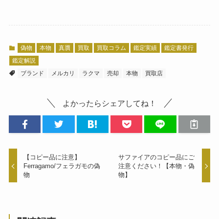
偽物
本物
真贋
買取
買取コラム
鑑定実績
鑑定書発行
鑑定解説
ブランド
メルカリ
ラクマ
売却
本物
買取店
よかったらシェアしてね！
【コピー品に注意】
サファイアのコピー品にご
Ferragamo/フェラガモの偽
注意ください！【本物・偽
物
物】