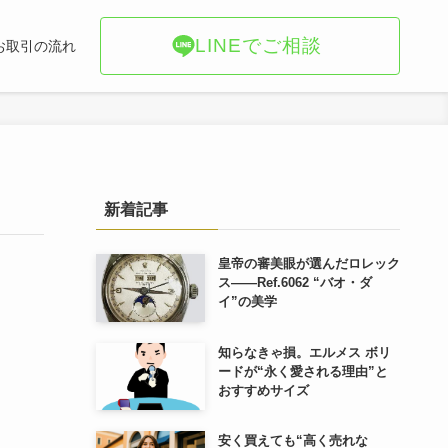
LINEでご相談
お取引の流れ
新着記事
皇帝の審美眼が選んだロレック
ス――Ref.6062 “バオ・ダ
イ”の美学
知らなきゃ損。エルメス ボリ
ードが“永く愛される理由”と
おすすめサイズ
安く買えても“高く売れな