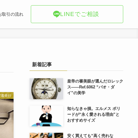
LINEでご相談
お取引の流れ
新着記事
皇帝の審美眼が選んだロレック
ス――Ref.6062 “バオ・ダ
イ”の美学
定書発行
知らなきゃ損。エルメス ボリ
ードが“永く愛される理由”と
おすすめサイズ
安く買えても“高く売れな