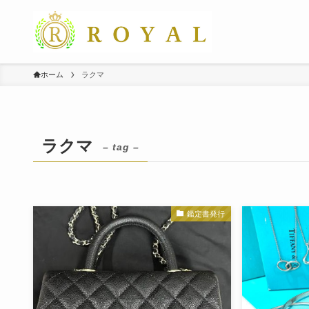
ホーム
ラクマ
ラクマ
– tag –
鑑定書発行