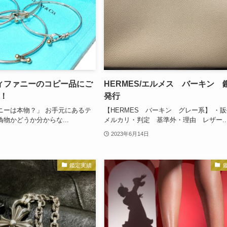
/ティファニーのコピー品にご
HERMES/エルメス バーキン 
！
発行
ニーは本物？」 お手元にあるテ
【HERMES バーキン グレー系】 
物かどうか分からな...
メルカリ・判定 基準外・理由 レザー..
2023年6月14日
鑑定実績