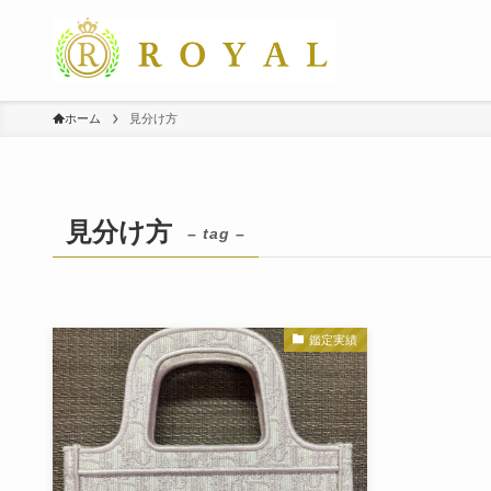
ホーム
見分け方
見分け方
– tag –
鑑定実績