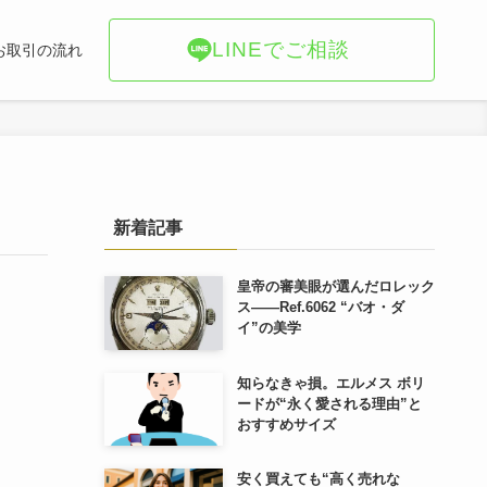
LINEでご相談
お取引の流れ
新着記事
皇帝の審美眼が選んだロレック
ス――Ref.6062 “バオ・ダ
イ”の美学
知らなきゃ損。エルメス ボリ
ードが“永く愛される理由”と
おすすめサイズ
安く買えても“高く売れな