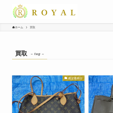
ホーム
買取
買取
– tag –
鑑定書発行