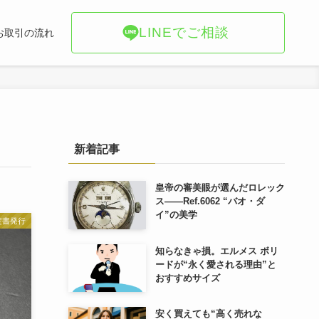
LINEでご相談
お取引の流れ
新着記事
皇帝の審美眼が選んだロレック
ス――Ref.6062 “バオ・ダ
イ”の美学
定書発行
知らなきゃ損。エルメス ボリ
ードが“永く愛される理由”と
おすすめサイズ
安く買えても“高く売れな