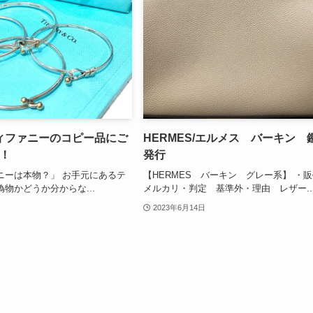
/ティファニーのコピー品にご
HERMES/エルメス バーキン 
！
発行
ニーは本物？」 お手元にあるテ
【HERMES バーキン グレー系】 
物かどうか分からな...
メルカリ・判定 基準外・理由 レザー..
2023年6月14日