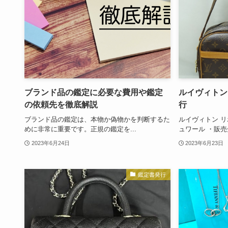
ブランド品の鑑定に必要な費用や鑑定
ルイヴィトン
の依頼先を徹底解説
行
ブランド品の鑑定は、本物か偽物かを判断するた
ルイヴィトン リポ
めに非常に重要です。正規の鑑定を...
ュワール ・販売
2023年6月24日
2023年6月23日
鑑定書発行