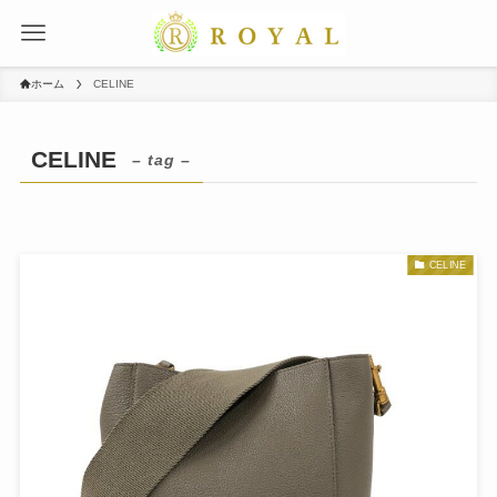
ホーム
CELINE
CELINE
– tag –
CELINE