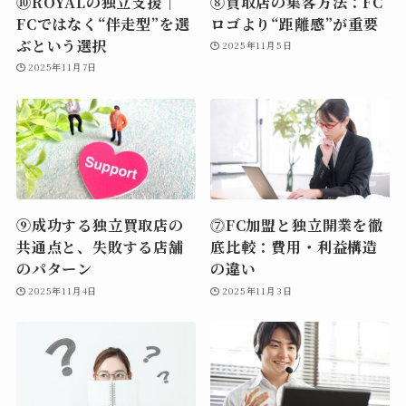
⑩ROYALの独立支援｜
⑧買取店の集客方法：FC
FCではなく“伴走型”を選
ロゴより“距離感”が重要
ぶという選択
2025年11月5日
2025年11月7日
⑨成功する独立買取店の
⓻FC加盟と独立開業を徹
共通点と、失敗する店舗
底比較：費用・利益構造
のパターン
の違い
2025年11月4日
2025年11月3日